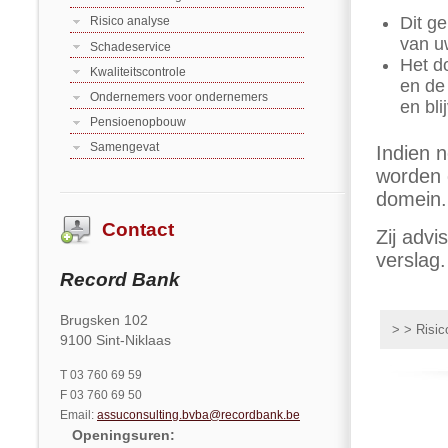
Dit g
Risico analyse
van u
Schadeservice
Het do
Kwaliteitscontrole
en de
Ondernemers voor ondernemers
en bli
Pensioenopbouw
Samengevat
Indien 
worden 
domein.
Contact
Zij advi
verslag.
Record Bank
Brugsken 102
> > Risic
9100 Sint-Niklaas
T 03 760 69 59
F 03 760 69 50
Email:
assuconsulting.bvba@recordbank.be
Openingsuren
: