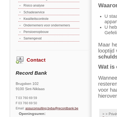
Waarom
Risico analyse
Schadeservice
U sta
Kwaliteitscontrole
appar
Ondernemers voor ondernemers
U heb
Gefeli
Pensioenopbouw
Samengevat
Maar heb
looptijd
schulds
Contact
Wat is
Record Bank
Wanneer
restere
Brugsken 102
9100 Sint-Niklaas
voor ha
hierove
T 03 760 69 59
F 03 760 69 50
Email:
assuconsulting.bvba@recordbank.be
Openingsuren
:
> > Privé